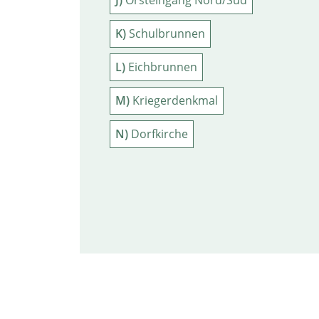
J)
Orsteingang Nord/Süd
K)
Schulbrunnen
L)
Eichbrunnen
M)
Kriegerdenkmal
N)
Dorfkirche